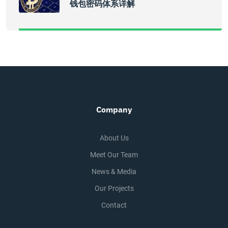
钱包密码体系详解
Company
About Us
Meet Our Team
News & Media
Our Projects
Contact