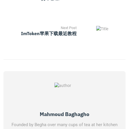
Next Post
ImToken苹果下载最近教程
Mahmoud Baghagho
Founded by Begha over many cups of tea at her kitchen