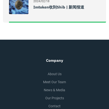
2024/02/18
Imtoken收到shib | 新闻报道
Company
About Us
Meet Our Team
News & Media
Our Projects
Contact